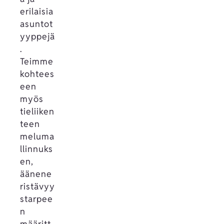
erilaisia
asuntot
yyppejä
.
Teimme
kohtees
een
myös
tieliiken
teen
meluma
llinnuks
en,
äänene
ristävyy
starpee
n
määritt