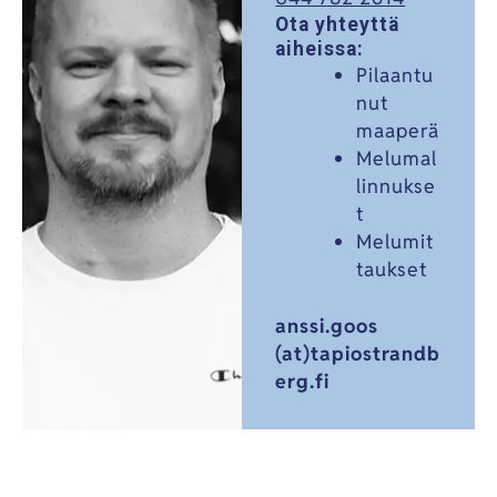
Ota yhteyttä
aiheissa:
Pilaantu
nut
maaperä
Melumal
linnukse
t
Melumit
taukset
anssi.goos
(at)tapiostrandb
erg.fi