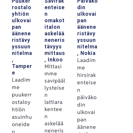
Puuker
Savirak
Päiväko
rostalo
enteise
din
yhtiön
n
ulkovai
ulkovai
omakot
pan
pan
italon
äänene
äänene
askelää
ristävy
ristävy
neneris
yssuun
yssuun
tävyys
nitelma
nitelma
mittaus
, Nokia
,
, Inkoo
Laadim
Mittasi
Tamper
me
e
mme
hirsirak
Laadim
savipääl
enteise
me
lysteise
n
puukerr
n
päiväko
ostaloy
lattiara
din
kentee
htiön
ulkovai
n
asuinhu
pan
askelää
oneide
äänene
neneris
n