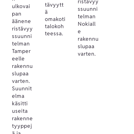
ristävyy
tävyytt
ulkovai
ssuunni
ä
pan
telman
omakoti
äänene
Nokiall
talokoh
ristävyy
e
teessa.
ssuunni
rakennu
telman
slupaa
Tamper
varten.
eelle
rakennu
slupaa
varten.
Suunnit
elma
käsitti
useita
rakenne
tyyppej
ä ja