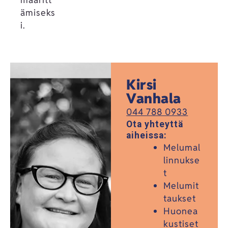
ämiseks
i.
Kirsi
Vanhala
044 788 0933
Ota yhteyttä
aiheissa:
Melumal
linnukse
t
Melumit
taukset
Huonea
kustiset