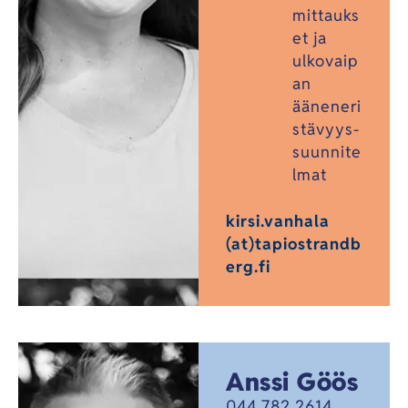
mittauks
et ja
ulkovaip
an
ääneneri
stävyys-
suunnite
lmat
kirsi.vanhala
(at)tapiostrandb
erg.fi
Anssi Göös
044 782 2614