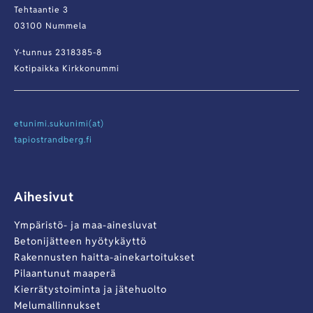
Tehtaantie 3
03100 Nummela
Y-tunnus 2318385-8
Kotipaikka Kirkkonummi
etunimi.sukunimi(at)
tapiostrandberg.fi
Aihesivut
Ympäristö- ja maa-ainesluvat
Betonijätteen hyötykäyttö
Rakennusten haitta-ainekartoitukset
Pilaantunut maaperä
Kierrätystoiminta ja jätehuolto
Melumallinnukset